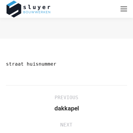
Je bent hier:
straat huisnummer
Project
PREVIOUS
navigation
Previous
dakkapel
project:
NEXT