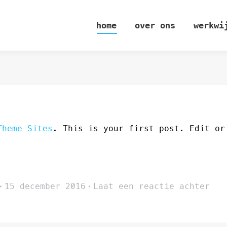
home
over ons
werkwi
Theme Sites
. This is your first post. Edit or
15 december 2016
Laat een reactie achter