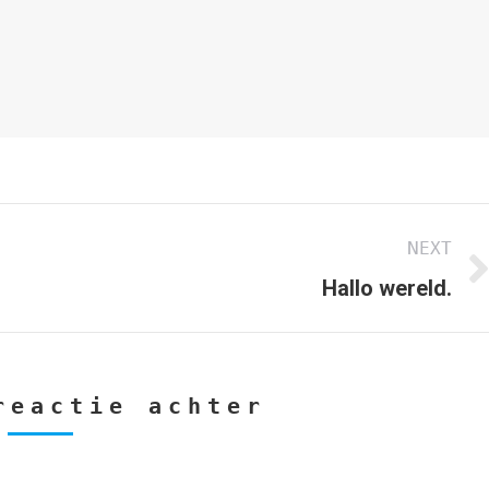
NEXT
Next
Hallo wereld.
post:
reactie achter